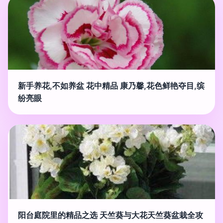
新手养花,不如养盆 花中精品 康乃馨,花色鲜艳夺目,缤
纷亮眼
阳台庭院里的精品之选 天竺葵与大花天竺葵盆栽全攻