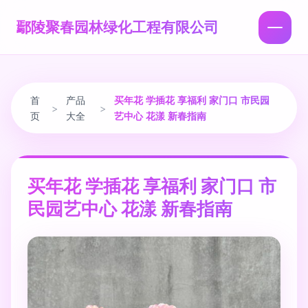
鄢陵聚春园林绿化工程有限公司
首
产品
买年花 学插花 享福利 家门口 市民园
>
>
页
大全
艺中心 花漾 新春指南
买年花 学插花 享福利 家门口 市
民园艺中心 花漾 新春指南