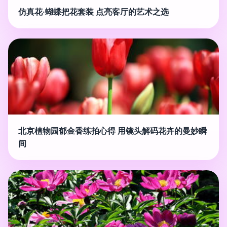
仿真花·蝴蝶把花套装 点亮客厅的艺术之选
北京植物园郁金香练拍心得 用镜头解码花卉的曼妙瞬
间