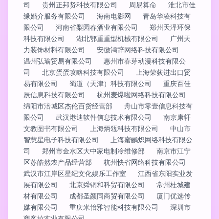
司
贵州正邦贤科技有限公司
周易算命
淮北市佳
缘婚介服务有限公司
海南电影网
青岛华凌科技有
限公司
河南省梨园春酒业有限公司
郑州天泽环保
科技有限公司
湖北鄂重重型机械有限公司
广州天
力装饰材料有限公司
安徽鸿辞网络科技有限公司
温州弘瑜贸易有限公司
惠州市春芽动漫科技有限公
司
北京蛋蛋攻略科技有限公司
上海荣荻进出口贸
易有限公司
蜀道（天津）科技有限公司
重庆百佳
辰信息科技有限公司
杭州麦爆啦网络科技有限公司
绵阳市涪城区杰伦百货经营部
舟山市零壹信息科技有
限公司
武汉港迪软件信息技术有限公司
南京康轩
文教图书有限公司
上海炳瓴科技有限公司
中山市
智慧星电子科技有限公司
上海蜜鹂炽网络科技有限公
司
郑州市金水区大中家电制冷维修部
南京市江宁
区苏皓然农产品经营部
杭州快省网络科技有限公司
武汉市江岸区星纪文化娱乐工作室
江西省东阳实业发
展有限公司
北京舜铜和科贸有限公司
常州桂城建
材有限公司
成都圣颜同商贸有限公司
厦门优选传
媒有限公司
重庆米怡雅智能科技有限公司
深圳市
商客拉实业有限公司