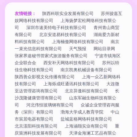
友情链接：
陕西科联实业发展有限公司
苏州骏嘉互
娱网络科技有限公司
上海扬梦宏松网络科技有限公
司
深圳市速美特电子科技有限公司
青州青山商贸
有限公司
北京安道易科技有限公司
湖南爱力新材
料科技有限公司
上海楠傲网络科技有限公司
南京
一束光信息科技有限公司
天气预报
网站目录网
张家界途秘书管家式旅游服务有限公司
宁波市镇海区
企业联合会
西安补天网络科技有限公司
苏州以特
佳生物科技有限公司
南京凯奥机械设备有限公司
陕西善众影视文化传播有限公司
上海一众乙新网络科
技有限公司
上海烁成旺通讯科技有限公司
大连微
至达管理咨询有限公司
北京异逢科技有限公司
长
沙茂隆健康管理有限公司
山东军融生物科技有限公
司
河北伟恒玻璃钢有限公司
众诚企业管理咨询服
务（深圳）有限公司
渤海大学成人教育学院
中山
市宸居电器有限公司
盐城蓝格网络科技有限公司
北京漾阳科技有限公司
上海涵颐实业有限公司
重
庆策洲科技发展有限公司
天津金海澜工艺品有限公