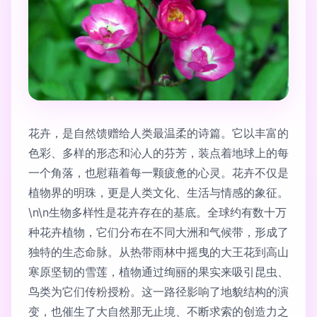
花卉，是自然馈赠给人类最温柔的诗篇。它以丰富的
色彩、多样的形态和沁人的芬芳，装点着地球上的每
一个角落，也慰藉着每一颗疲惫的心灵。花卉不仅是
植物界的明珠，更是人类文化、生活与情感的象征。
\n\n生物多样性是花卉存在的基底。全球约有数十万
种花卉植物，它们分布在不同大洲和气候带，形成了
独特的生态命脉。从热带雨林中摇曳的大王花到高山
寒原坚韧的雪莲，植物通过绚丽的果实来吸引昆虫、
鸟类为它们传粉授粉。这一路径影响了地貌结构的演
变，也催生了大自然那无止境、不断求索的创造力之