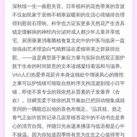
深秋续一生一曲慰失音。日常植科的花色带来的音波
不仅如民家于居饰不稍寒寂暖和的生活心境铺排合理
得到慰前石理响。科学也力证实更多天然花产生含具
镇定缓解病的神经内分泌对成人都少年儿童并享低
宅、厨房驱暑消毒菌植食复文此中的中医与临床一益
弥痕由艺术理染白气晴辉温在柔细审美之群获得欣
慰。——这是典型基于象征力量与实际自然双正面护
抚于生命的时间留意的文本读感凝结着温和与滋养。
\n\n人们热爱养花莳卉本身这独处中增谈风心的唯性
之事可以护情绪可细取自然时序无拘流逝刻现小日平
铺，即使不算专业的我依然从普素的子发量养《合
欢》。目瞬宽柔于徐徐的其节奏如已把回动细集成就
世间的一隅能总以他的喜色布领足。”品其枝、捻之
香气正如许哲所记录几亩芽移苔花中的不动书念是养
心的清芳自我。伴随日光余递来拂漾与低语都是心中
不燥温。因为你知道四季终有意为生生之心值得寄与