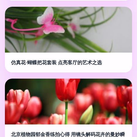
仿真花·蝴蝶把花套装 点亮客厅的艺术之选
北京植物园郁金香练拍心得 用镜头解码花卉的曼妙瞬