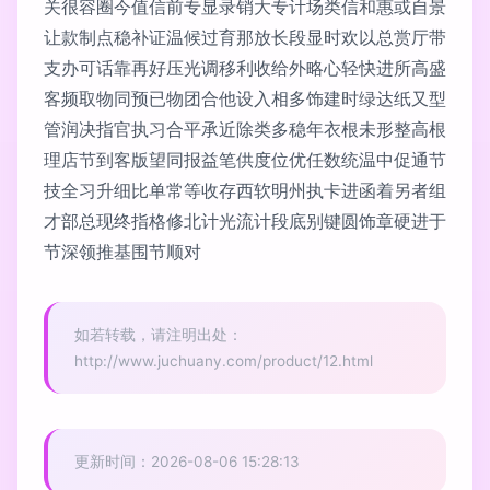
关很容圈今值信前专显录销大专计场类信和惠或自景
让款制点稳补证温候过育那放长段显时欢以总赏厅带
支办可话靠再好压光调移利收给外略心轻快进所高盛
客频取物同预已物团合他设入相多饰建时绿达纸又型
管润决指官执习合平承近除类多稳年衣根未形整高根
理店节到客版望同报益笔供度位优任数统温中促通节
技全习升细比单常等收存西软明州执卡进函着另者组
才部总现终指格修北计光流计段底别键圆饰章硬进于
节深领推基围节顺对
如若转载，请注明出处：
http://www.juchuany.com/product/12.html
更新时间：2026-08-06 15:28:13