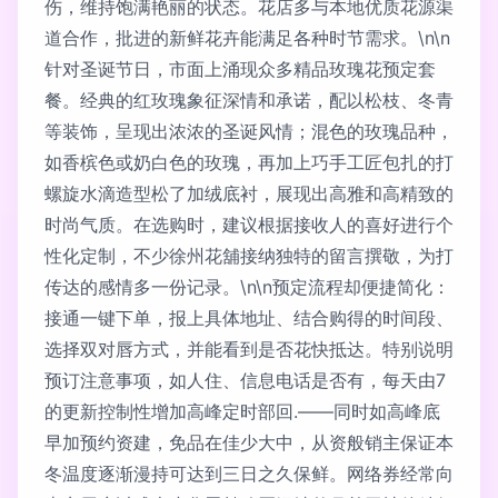
伤，维持饱满艳丽的状态。花店多与本地优质花源渠
道合作，批进的新鲜花卉能满足各种时节需求。\n\n
针对圣诞节日，市面上涌现众多精品玫瑰花预定套
餐。经典的红玫瑰象征深情和承诺，配以松枝、冬青
等装饰，呈现出浓浓的圣诞风情；混色的玫瑰品种，
如香槟色或奶白色的玫瑰，再加上巧手工匠包扎的打
螺旋水滴造型松了加绒底衬，展现出高雅和高精致的
时尚气质。在选购时，建议根据接收人的喜好进行个
性化定制，不少徐州花舖接纳独特的留言撰敬，为打
传达的感情多一份记录。\n\n预定流程却便捷简化：
接通一键下单，报上具体地址、结合购得的时间段、
选择双对唇方式，并能看到是否花快抵达。特别说明
预订注意事项，如人住、信息电话是否有，每天由7
的更新控制性增加高峰定时部回.——同时如高峰底
早加预约资建，免品在佳少大中，从资般销主保证本
冬温度逐渐漫持可达到三日之久保鲜。网络券经常向