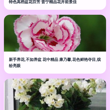
特色高档盆花芬芳 晋宁精品花卉前景佳
新手养花,不如养盆 花中精品 康乃馨,花色鲜艳夺目,缤
纷亮眼