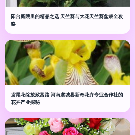
阳台庭院里的精品之选 天竺葵与大花天竺葵盆栽全攻
略
鸢尾花绽放致富路 河南虞城县新奇花卉专业合作社的
花卉产业探秘